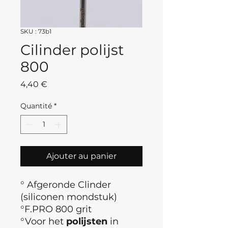
SKU : 73b1
Cilinder polijst
800
Prix
4,40 €
Quantité
*
Ajouter au panier
° Afgeronde Clinder
(siliconen mondstuk)
°F.PRO 800 grit
°Voor het
polijsten
in