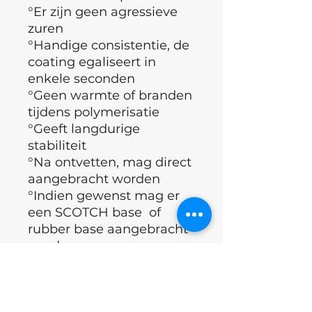
°Er zijn geen agressieve
zuren
°Handige consistentie, de
coating egaliseert in
enkele seconden
°Geen warmte of branden
tijdens polymerisatie
°Geeft langdurige
stabiliteit
°Na ontvetten, mag direct
aangebracht worden
°Indien gewenst mag er
een SCOTCH base of
rubber base aangebracht
worden
°Bedekken met Topcoat
°Polymerisatietijd (60
sec)