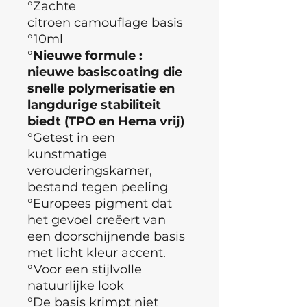
°Zachte
citroen camouflage basis
°10ml
°
Nieuwe formule :
nieuwe basiscoating die
snelle polymerisatie en
langdurige stabiliteit
biedt (TPO en Hema vrij)
°Getest in een
kunstmatige
verouderingskamer,
bestand tegen peeling
°Europees pigment dat
het gevoel creëert van
een doorschijnende basis
met licht kleur accent.
°Voor een stijlvolle
natuurlijke look
°De basis krimpt niet