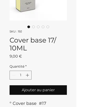
SKU : 19J
Cover base 17/
10ML
Prix
9,00 €
Quantité
*
Ajouter au panier
° Cover base #17