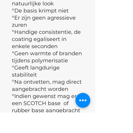
natuurlijke look
°De basis krimpt niet
°Er zijn geen agressieve
zuren
°Handige consistentie, de
coating egaliseert in
enkele seconden
°Geen warmte of branden
tijdens polymerisatie
°Geeft langdurige
stabiliteit
°Na ontvetten, mag direct
aangebracht worden
°Indien gewenst mag er
een SCOTCH base of
rubber base aangebracht
worden
°Bedekken met Topcoat
°Polymerisatietijd (60