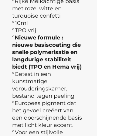
°Rijke Melkachtige basis
met roze, witte en
turquoise confetti
°10ml
°TPO vrij
°
Nieuwe formule :
nieuwe basiscoating die
snelle polymerisatie en
langdurige stabiliteit
biedt (TPO en Hema vrij)
°Getest in een
kunstmatige
verouderingskamer,
bestand tegen peeling
°Europees pigment dat
het gevoel creëert van
een doorschijnende basis
met licht kleur accent.
°Voor een stijlvolle