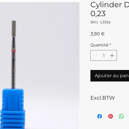
Cylinder 
0,23
SKU : L332a
Prix
3,90 €
Quantité
*
Ajouter au pan
Excl.BTW