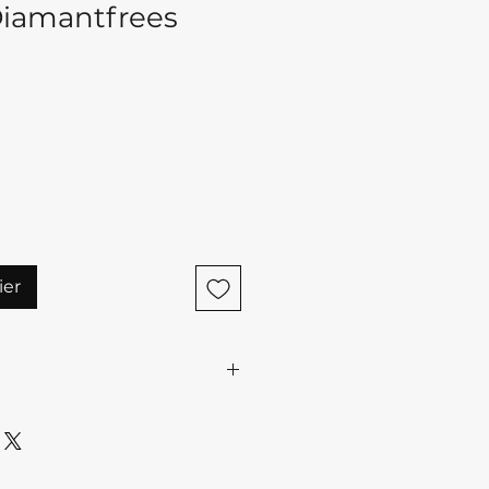
Diamantfrees
ier