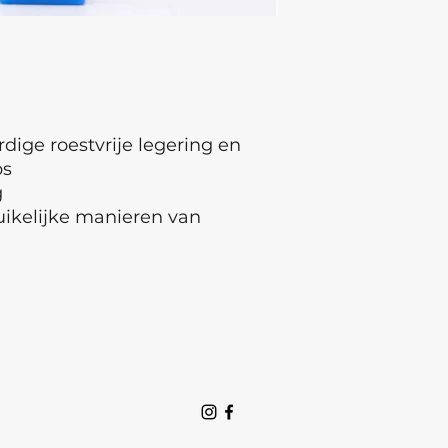
ige roestvrije legering en
ps
g
uikelijke manieren van