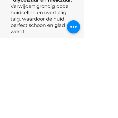
Verwijdert grondig dode
huidcellen en overtollig
talg, waardoor de huid
perfect schoon en glad
wordt.
°
Vitamine
C:
Heeft een
antioxiderende werking,
helpt de huid te
vernieuwen en de
natuurlijke glans te
herstellen. Bestrijdt
schadelijke invloeden van
buitenaf, wat helpt de
huid gezond en fris te
houden.
°
Laminaria-extract
: Dit