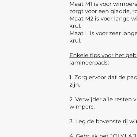
Maat M1 is voor wimper
zorgt voor een gladde, r
Maat M2 is voor lange w
krul.
Maat L is voor zeer lan
krul.
Enkele tips voor het ge
lamineerpads:
1. Zorg ervoor dat de p
zijn.
2. Verwijder alle resten
wimpers.
3. Leg de bovenste rij w
4. Gebruik het JOLY:LA