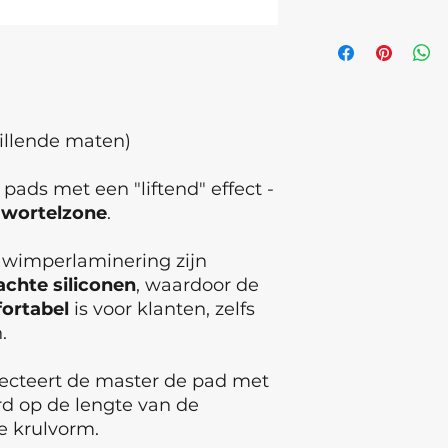
2. Verwijder alle r
van de wimpers.
3. Leg de bovenste 
4. Gebruik het JO
hillende maten)
wimperlaminering
pads met een "liftend" effect -
5. Spoel de pads n
e
wortelzone
.
grondig af met wat
desinfecteer ze ve
 wimperlaminering zijn
gebruikt.
achte
siliconen
, waardoor de
JOLY LAB is uw bet
ortabel
is voor klanten, zelfs
van wenkbrauwen e
.
wat de meesters wi
ecteert de master de pad met
rd op de lengte van de
 krulvorm.