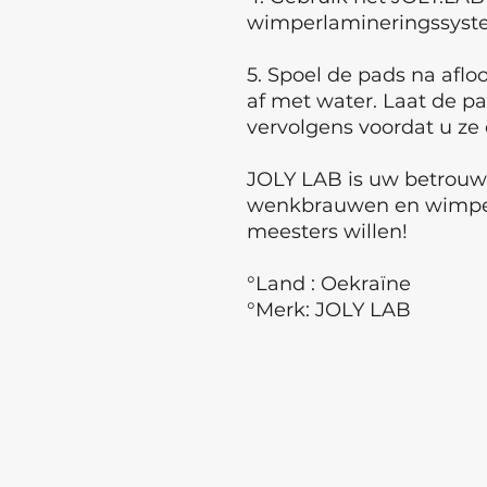
wimperlamineringssyst
5. Spoel de pads na afl
af met water. Laat de p
vervolgens voordat u ze
JOLY LAB is uw betrouwb
wenkbrauwen en wimper
meesters willen!
°Land : Oekraïne
°Merk: JOLY LAB