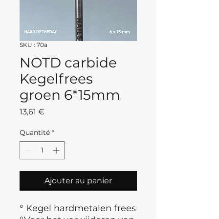
SKU : 70a
NOTD carbide
Kegelfrees
groen 6*15mm
Prix
13,61 €
Quantité
*
Ajouter au panier
° Kegel hardmetalen frees