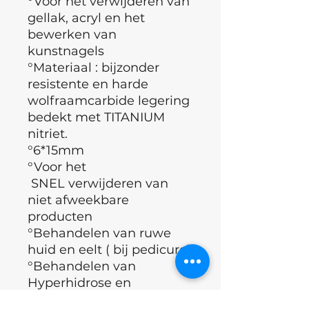
°Voor het verwijderen van
gellak, acryl en het
bewerken van
kunstnagels
°Materiaal : bijzonder
resistente en harde
wolfraamcarbide legering
bedekt met TITANIUM
nitriet.
°6*15mm
°Voor het
SNEL
verwijderen van
niet afweekbare
producten
°Behandelen van ruwe
huid en eelt ( bij pedicure)
°Behandelen van
Hyperhidrose en
hyperkeratose ( bij