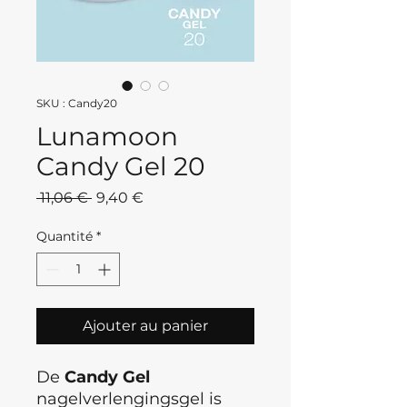
SKU : Candy20
Lunamoon
Candy Gel 20
Prix
Prix
 11,06 € 
9,40 €
original
promotionnel
Quantité
*
Ajouter au panier
De
Candy
Gel
nagelverlengingsgel is