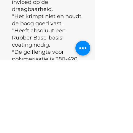
invloed op de
draagbaarheid.
°Het krimpt niet en houdt
de boog goed vast.
°Heeft absoluut een
Rubber Base-basis
coating nodig.
°De golflengte voor
polymerisatie is 380-420
nm.
°Vermogen UV/Led-lamp
36-48W.
°De toegestane laagdikte
bedraagt ​​0,5 mm aan het
einde/1 mm aan de top.
°Volledige polymerisatie
120 seconden.
°Merk: Luna Moon
°Land: Oekraïne