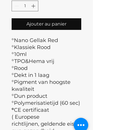
Ajouter au panier
°Nano Gellak Red
°Klassiek Rood
°10ml
°TPO&Hema vrij
°Rood
°Dekt in 1 laag
°Pigment van hoogste
kwaliteit
°Dun product
°Polymerisatietijd (60 sec)
°
CE certificaat
( Europese
richtlijnen, geldende eisen