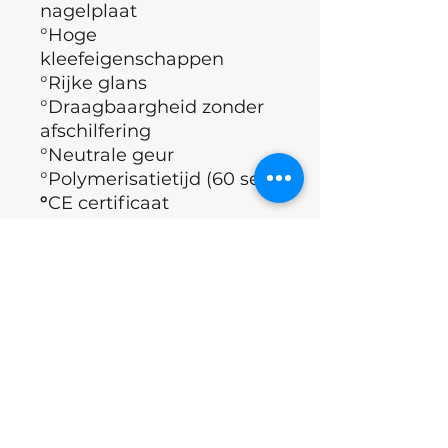
nagelplaat
°Hoge
kleefeigenschappen
°Rijke glans
°Draagbaargheid zonder
afschilfering
°Neutrale geur
°Polymerisatietijd (60 sec)
°
CE certificaat
( Europese
richtlijnen, geldende eisen
qua gezondheid,
veiligheid, prestatie en
milieu)
°Merk : Nails of the day
°Land : Oekraïne
Applicatie Techniek