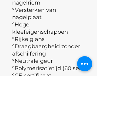
nagelriem
°Versterken van
nagelplaat
°Hoge
kleefeigenschappen
°Rijke glans
°Draagbaargheid zonder
afschilfering
°Neutrale geur
°Polymerisatietijd (60 sec)
°
CE certificaat
( Europese
richtlijnen, geldende eisen
qua gezondheid,
veiligheid, prestatie en
milieu)
°Merk : Nails of the day
°Land : Oekraïne