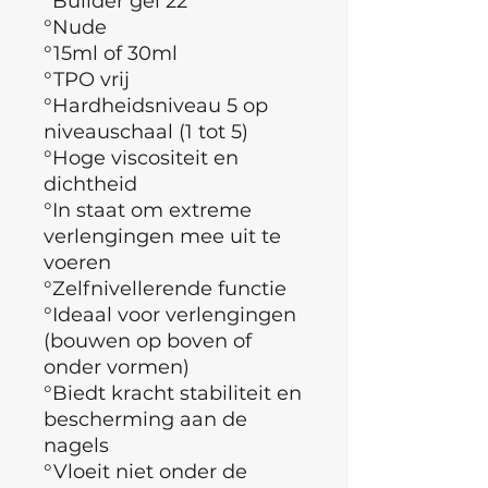
°Builder gel 22
°Nude
°15ml of 30ml
°TPO vrij
°Hardheidsniveau 5 op
niveauschaal (1 tot 5)
°
Hoge viscositeit en
dichtheid
°In staat om extreme
verlengingen mee uit te
voeren
°
Zelfnivellerende functie
°Ideaal voor verlengingen
(bouwen op boven of
onder vormen)
°Biedt kracht stabiliteit en
bescherming aan de
nagels
°Vloeit niet onder de