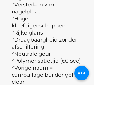
°Versterken van
nagelplaat
°Hoge
kleefeigenschappen
°Rijke glans
°Draagbaargheid zonder
afschilfering
°Neutrale geur
°Polymerisatietijd (60 sec)
°Vorige naam =
camouflage builder gel
clear
°
CE certificaat
( Europese
richtlijnen, geldende eisen
qua gezondheid,
veiligheid, prestatie en
milieu)
°Merk : Nails of the day