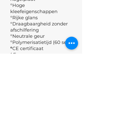
°Hoge
kleefeigenschappen
°Rijke glans
°Draagbaargheid zonder
afschilfering
°Neutrale geur
°Polymerisatietijd (60 sec)
°
CE certificaat
( Europese
richtlijnen, geldende eisen
qua gezondheid,
veiligheid, prestatie en
milieu)
°Merk : Nails of the day
°Land : Oekraïne
Applicatie Techniek