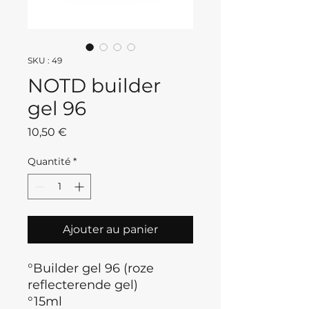
SKU : 49
NOTD builder
gel 96
Prix
10,50 €
Quantité
*
Ajouter au panier
°Builder gel 96 (roze
reflecterende gel)
°15ml