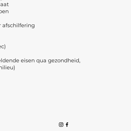
laat
pen
afschilfering
ec)
geldende eisen qua gezondheid,
milieu)