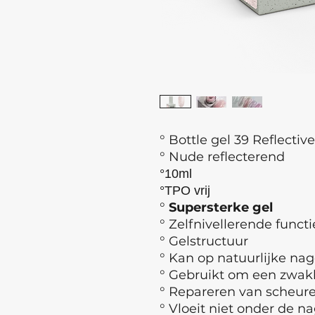
° Bottle gel 39 Reflective
° Nude reflecterend
°10ml
°TPO vrij
°
Supersterke gel
°
Zelfnivellerende functi
° Gelstructuur
° Kan op natuurlijke nag
° Gebruikt om een zwakk
° Repareren van scheur
° Vloeit niet onder de n