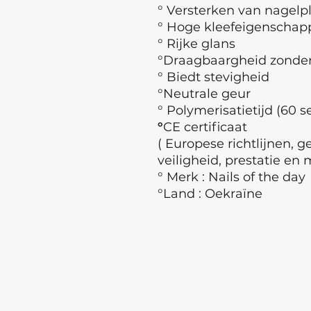
° Versterken van nagelp
° Hoge kleefeigenschap
° Rijke glans
°Draagbaargheid zonder 
° Biedt stevigheid
°Neutrale geur
° Polymerisatietijd (60 s
°
CE certificaat
( Europese richtlijnen, 
veiligheid, prestatie en 
° Merk : Nails of the day
°Land : Oekraïne