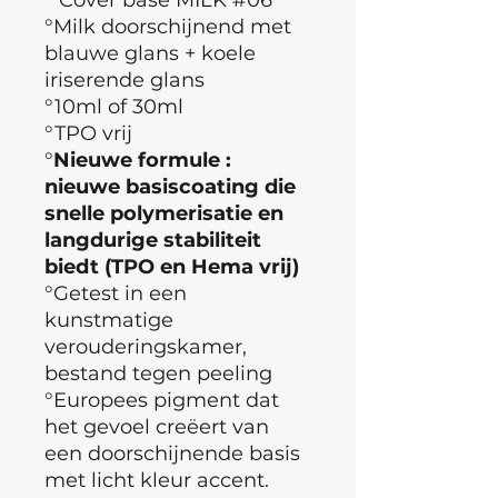
°Milk doorschijnend met
blauwe glans + koele
iriserende glans
°10ml of 30ml
°TPO vrij
°
Nieuwe formule :
nieuwe basiscoating die
snelle polymerisatie en
langdurige stabiliteit
biedt (TPO en Hema vrij)
°Getest in een
kunstmatige
verouderingskamer,
bestand tegen peeling
°Europees pigment dat
het gevoel creëert van
een doorschijnende basis
met licht kleur accent.