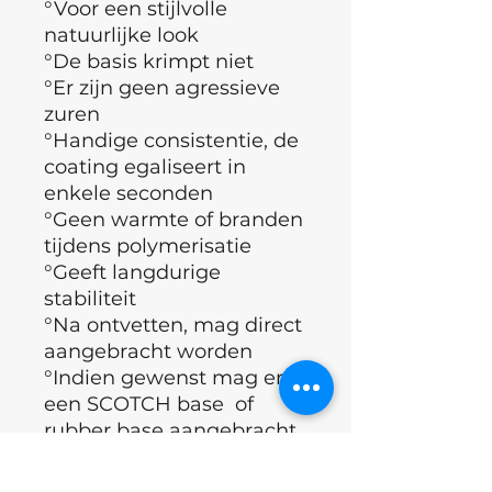
°Voor een stijlvolle
natuurlijke look
°De basis krimpt niet
°Er zijn geen agressieve
zuren
°Handige consistentie, de
coating egaliseert in
enkele seconden
°Geen warmte of branden
tijdens polymerisatie
°Geeft langdurige
stabiliteit
°Na ontvetten, mag direct
aangebracht worden
°Indien gewenst mag er
een SCOTCH base of
rubber base aangebracht
worden
°Bedekken met Topcoat