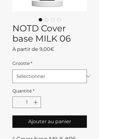
NOTD Cover
base MILK 06
Prix
À partir de
9,00€
promotionnel
Grootte
*
Quantité
*
Ajouter au panier
° Cover base MILK #06