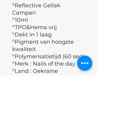
°Reflective Gellak
Campari
°10ml
°TPO&Hema vrij
°Dekt in 1 laag
°Pigment van hoogste
kwaliteit
°Polymerisatietijd (60 sec)
°Merk : Nails of the day
°Land : Oekraïne
Applicatie techniek
°Nagelplaat ontvetten.
ingrediënten
°Nails of the day Dehydrator
aanbrengen.
°Nails of the day Ultrabond
acrylates copolymer, isopropyl
Excl.BTW
aanbrengen.
alchohol, butyl
°Basis Coating aanbrengen