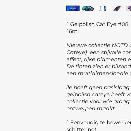
° Gelpolish Cat Eye #08
°6ml
Nieuwe collectie NOTD G
Cateye) een stijvolle c
effect, rijke pigmenten 
De tinten zien er bijzond
een multidimensionale g
Je hoeft geen basislaag
gelpolish cateye heeft 
collectie voor wie graa
ontwerpen maakt.
° Eenvoudig te bewerke
schittering)