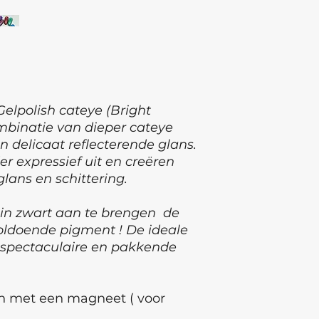
elpolish cateye (Bright
ombinatie van dieper cateye
en delicaat reflecterende glans.
er expressief uit en creëren
lans en schittering.
 in zwart aan te brengen de
voldoende pigment ! De ideale
g spectaculaire en pakkende
n met een magneet ( voor