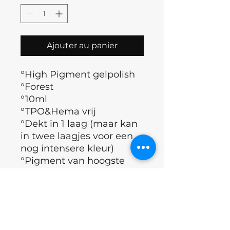
Ajouter au panier
°High Pigment gelpolish
°Forest
°10ml
°TPO&Hema vrij
°Dekt in 1 laag (maar kan
in twee laagjes voor een
nog intensere kleur)
°Pigment van hoogste
kwaliteit
°Polymerisatietijd (60 sec)
°Merk : Nails of the day
°Land : Oekraïne