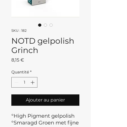
SKU : 182
NOTD gelpolish
Grinch
Prix
8,15 €
Quantité
*
Ajouter au panier
°High Pigment gelpolish
°Smaragd Groen met fijne