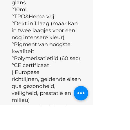
glans
°10ml
°TPO&Hema vrij
°Dekt in 1 laag (maar kan
in twee laagjes voor een
nog intensere kleur)
°Pigment van hoogste
kwaliteit
°Polymerisatietijd (60 sec)
°
CE certificaat
( Europese
richtlijnen, geldende eisen
qua gezondheid,
veiligheid, prestatie en
milieu)
°Merk : Nails of the day
°Land : Oekraïne