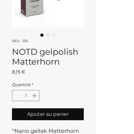
SKU : 134
NOTD gelpolish
Matterhorn
Prix
8,15 €
Quantité
*
Ajouter au panier
°Nano gellak Matterhorn