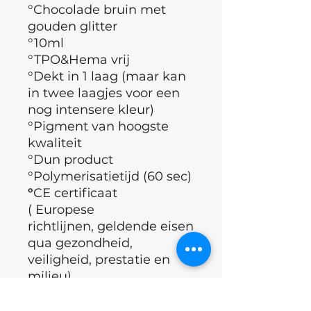
°Chocolade bruin met
gouden glitter
°10ml
°TPO&Hema vrij
°Dekt in 1 laag (maar kan
in twee laagjes voor een
nog intensere kleur)
°Pigment van hoogste
kwaliteit
°Dun product
°Polymerisatietijd (60 sec)
°
CE certificaat
( Europese
richtlijnen, geldende eisen
qua gezondheid,
veiligheid, prestatie en
milieu)
°Merk : Nails of the day
°Land : Oekraïne