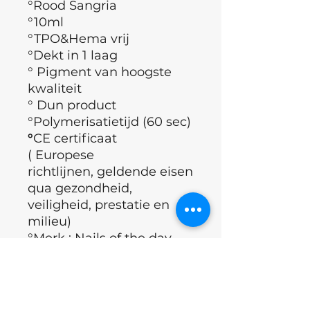
°Rood Sangria
°10ml
°TPO&Hema vrij
°Dekt in 1 laag
° Pigment van hoogste
kwaliteit
° Dun product
°Polymerisatietijd (60 sec)
°
CE certificaat
( Europese
richtlijnen, geldende eisen
qua gezondheid,
veiligheid, prestatie en
milieu)
°Merk : Nails of the day
°Land : Oekraïne
Applicatie techniek