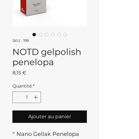
SKU : 199
NOTD gelpolish
penelopa
Prix
8,15 €
Quantité
*
Ajouter au panier
° Nano Gellak Penelopa