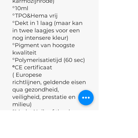
karmozijnrode)
°10ml
°TPO&Hema vrij
°Dekt in 1 laag (maar kan
in twee laagjes voor een
nog intensere kleur)
°Pigment van hoogste
kwaliteit
°Polymerisatietijd (60 sec)
°
CE certificaat
( Europese
richtlijnen, geldende eisen
qua gezondheid,
veiligheid, prestatie en
milieu)
°Merk : Nails of the day
°Land : Oekraïne