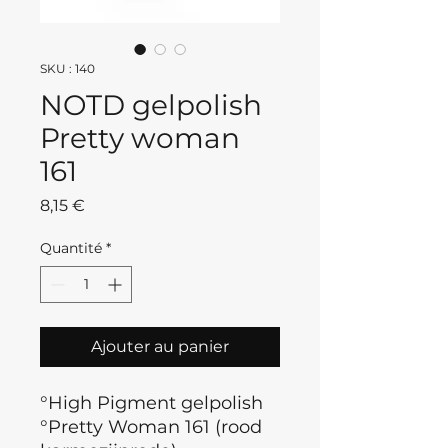
SKU : 140
NOTD gelpolish
Pretty woman
161
Prix
8,15 €
Quantité
*
Ajouter au panier
°High Pigment gelpolish
°Pretty Woman 161 (rood