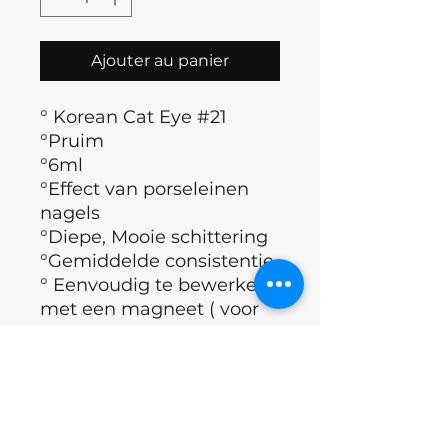
Ajouter au panier
° Korean Cat Eye #21
°Pruim
°6ml
°Effect van porseleinen
nagels
°Diepe, Mooie schittering
°Gemiddelde consistentie
° Eenvoudig te bewerken
met een magneet ( voor
schittering)
°Polymerisatietijd (60 sec)
°Merk : Nails of the day
°Land : Oekraïne