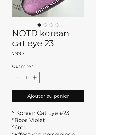
NOTD korean
cat eye 23
Prix
7,99 €
Quantité
*
Ajouter au panier
° Korean Cat Eye #23
°Roos Violet
°6ml
°Effect van porseleinen