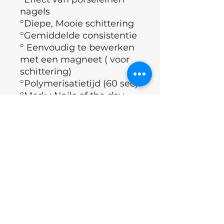
nagels
°Diepe, Mooie schittering
°Gemiddelde consistentie
° Eenvoudig te bewerken
met een magneet ( voor
schittering)
°Polymerisatietijd (60 sec)
°Merk : Nails of the day
°Land : Oekraïne
ingrediënten
acrylates copolymer, isopropyl
Excl.BTW
alchohol, butyl
acetate,dimeticone,microcrystalli
ne wax, kan volgende
kleurpigmenten bevatten
(naargelang de kleur van de