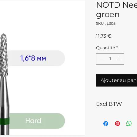
NOTD Need
groen
SKU : L305
Prix
11,73 €
Quantité
*
Ajouter au pan
Excl.BTW