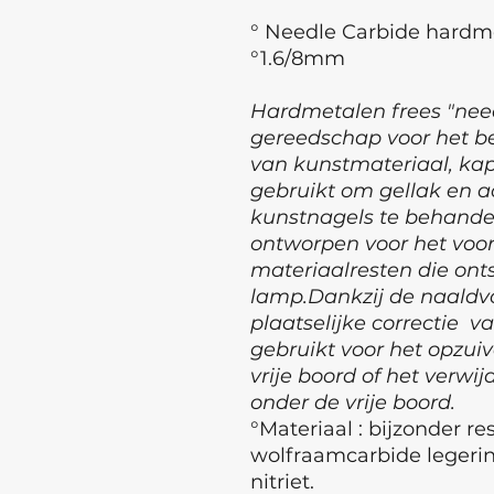
° Needle Carbide hardme
°1.6/8mm
Hardmetalen frees "need
gereedschap voor het b
van kunstmateriaal, kap
gebruikt om gellak en ac
kunstnagels te behandel
ontworpen voor het voor
materiaalresten die ont
lamp.Dankzij de naaldvo
plaatselijke correctie va
gebruikt voor het opzui
vrije boord of het verwi
onder de vrije boord.
°Materiaal : bijzonder re
wolfraamcarbide legeri
nitriet.