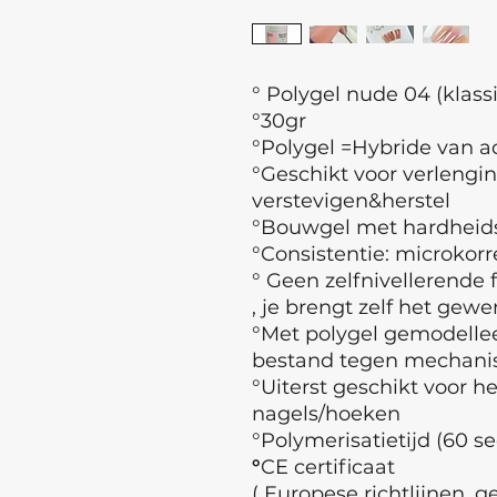
° Polygel nude 04 (klass
°30gr
°Polygel =Hybride van ac
°Geschikt voor verlengi
verstevigen&herstel
°Bouwgel met hardheidsg
°Consistentie: microkorr
° Geen zelfnivellerende f
, je brengt zelf het gew
°Met polygel gemodellee
bestand tegen mechani
°Uiterst geschikt voor h
nagels/hoeken
°Polymerisatietijd (60 se
°
CE certificaat
( Europese richtlijnen, 