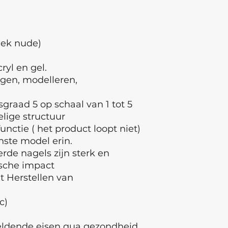
egaliseren , polym
°Breng de gewenst
iek nude)
ryl en gel.
ngen, modelleren,
raad 5 op schaal van 1 tot 5
elige structuur
unctie ( het product loopt niet)
enste model erin.
rde nagels zijn sterk en
sche impact
et Herstellen van
c)
geldende eisen qua gezondheid,