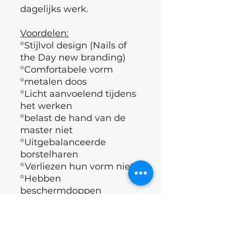
dagelijks werk.
Voordelen:
°Stijlvol design (Nails of
the Day new branding)
°Comfortabele vorm
°metalen doos
°Licht aanvoelend tijdens
het werken
°belast de hand van de
master niet
°Uitgebalanceerde
borstelharen
°Verliezen hun vorm niet
°Hebben
beschermdoppen
°Werken goed met alle
soorten materialen