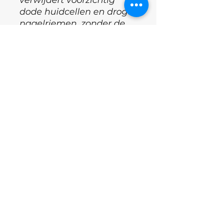
dode huidcellen en droge
nagelriemen, zonder de
nagelplaat te
beschadigen of ongemak
te veroorzaken.
°Roest niet tijdens
sterilisatie
°Hoogwaardig metaal/slijt
niet
°Land : Oekraïne
°Merk: Nails of the day
Excl.BTW