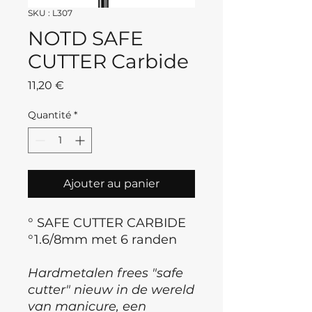
SKU : L307
NOTD SAFE
CUTTER Carbide
Prix
11,20 €
Quantité
*
Ajouter au panier
° SAFE CUTTER CARBIDE
°1.6/8mm met 6 randen
Hardmetalen frees "safe
cutter" nieuw in de wereld
van manicure, een