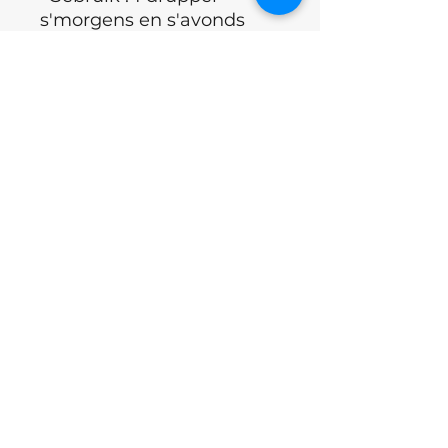
s'morgens en s'avonds
°inmasseren
°
CE certificaat
( Europese
richtlijnen, geldende eisen
qua gezondheid,
veiligheid, prestatie en
milieu)
°Merk : Nails of the day
°Land : Oekraïne
Excl.BTW