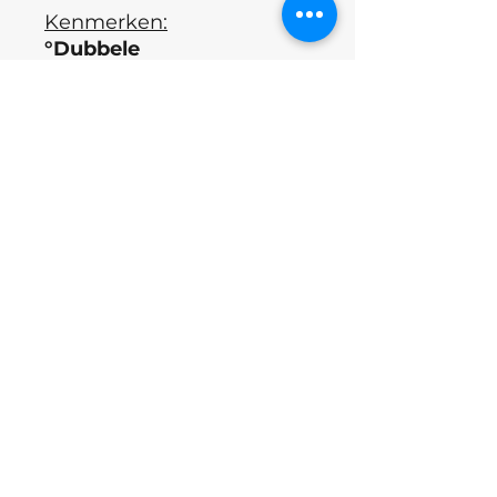
Kenmerken:
°Dubbele
diamantcoating
zorgt
voor een gelijkmatige
slijping en een lange
levensduur van het
gereedschap.
°Hoge
corrosiebestendigheid.
°Geschikt voor autoclaaf-
en droge sterilisatie.
Land van productie:
Oekraïne