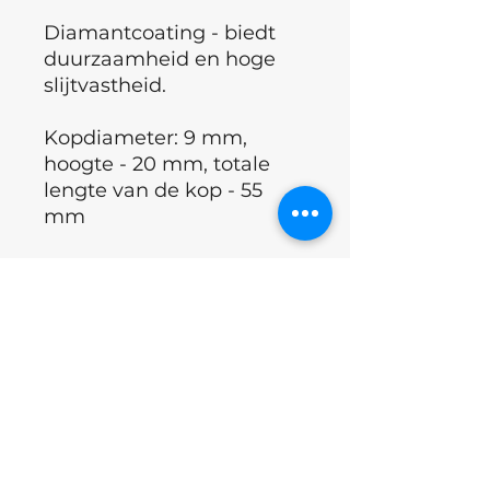
Diamantcoating - biedt
duurzaamheid en hoge
slijtvastheid.
Kopdiameter: 9 mm,
hoogte - 20 mm, totale
lengte van de kop - 55
mm
Hardheid: blauwe
inkeping (medium
abrasiviteit) - perfect voor
de behandeling van
eelt
,
likdoorns
en
diabetische
voetverzorging
.
Doel: voor
professioneel
gebruik.