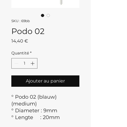
SKU : 69bb
Podo 02
Prix
14,40 €
Quantité
*
Ajouter au panier
° Podo 02 (blauw)
(medium)
° Diameter : 9mm
° Lengte : 20mm