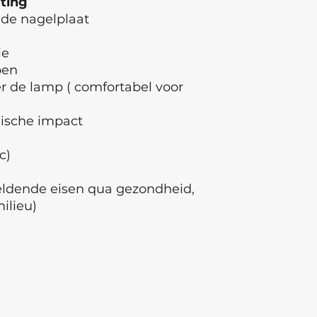
ating
 de nagelplaat
ie
pen
 de lamp ( comfortabel voor
ische impact
ec)
geldende eisen qua gezondheid,
milieu)