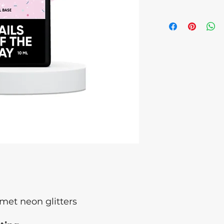
Microcrystalline W
children. Discontinu
cause an allergic re
eye contact occurs
medical attention.
of Origin: Ukraine ,
Latvia Batch numb
met neon glitters