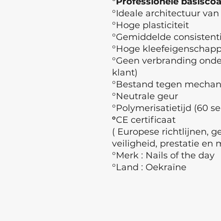
°
Professionele basisco
°Ideale architectuur van
°Hoge plasticiteit
°Gemiddelde consistent
°Hoge kleefeigenschap
°Geen verbranding onder
klant)
°Bestand tegen mechan
°Neutrale geur
°Polymerisatietijd (60 s
°
CE certificaat
( Europese richtlijnen, 
veiligheid, prestatie en 
°Merk : Nails of the day
°Land : Oekraïne