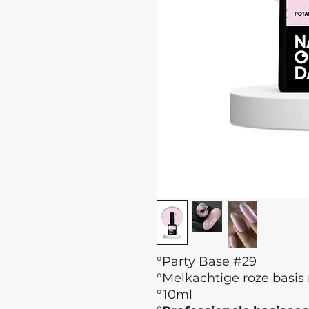
°Party Base #29
°Melkachtige roze basis 
°10ml