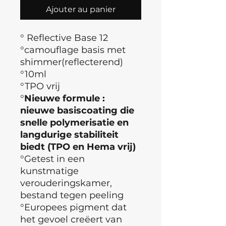
Ajouter au panier
° Reflective Base 12
°camouflage basis met
shimmer(reflecterend)
°10ml
°TPO vrij
°
Nieuwe formule :
nieuwe basiscoating die
snelle polymerisatie en
langdurige stabiliteit
biedt (TPO en Hema vrij)
°Getest in een
kunstmatige
verouderingskamer,
bestand tegen peeling
°Europees pigment dat
het gevoel creëert van