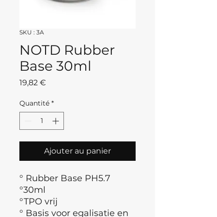
SKU : 3A
NOTD Rubber
Base 30ml
Prix
19,82 €
Quantité
*
Ajouter au panier
° Rubber Base PH5.7
°30ml
°TPO vrij
° Basis voor egalisatie en