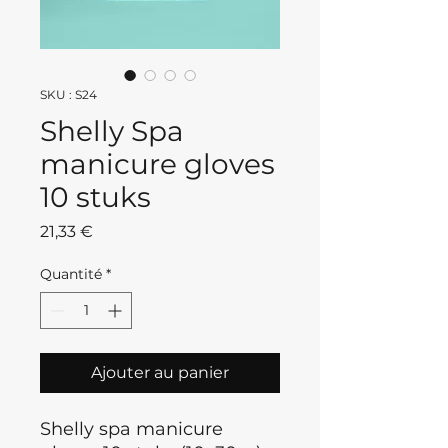
SKU : S24
Shelly Spa
manicure gloves
10 stuks
Prix
21,33 €
Quantité
*
Ajouter au panier
Shelly spa manicure