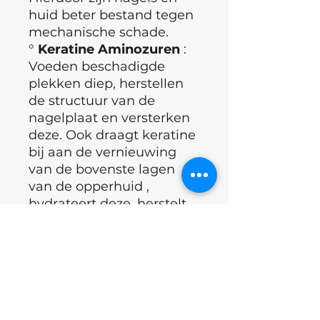
huid beter bestand tegen
mechanische schade.
°
Keratine Aminozuren
:
Voeden beschadigde
plekken diep, herstellen
de structuur van de
nagelplaat en versterken
deze. Ook draagt ​​keratine
bij aan de vernieuwing
van de bovenste lagen
van de opperhuid ,
hydrateert deze, herstelt
en geneest deze.
°
Lotusextract
: Verzacht
de huid van handen en
voeten en maakt de
nagels witter. Het voedt
en hydrateert goed,