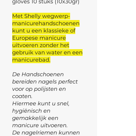
gloves 10 stuks (10x30gr)
Met Shelly wegwerp-
manicurehandschoenen
kunt u een klassieke of
Europese manicure
uitvoeren zonder het
gebruik van water en een
manicurebad.
De Handschoenen
bereiden nagels perfect
voor op polijsten en
coaten.
Hiermee kunt u snel,
hygiënisch en
gemakkelijk een
manicure uitvoeren.
De nagelriemen kunnen