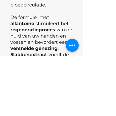
bloedcirculatie.
De formule met
allantoïne
stimuleert het
regeneratieproces
van de
huid van uw handen en
voeten en bevordert een
versnelde
genezing
.
Slakkenextract
voedt de
droge
en
geïrriteerde
huid
, stimuleert de
aanmaak van
collageen
en
elastine
en voorkomt
schilfering.
Sheaboter
hydrateert,
verzacht de huid en
verhoogt de elasticiteit.