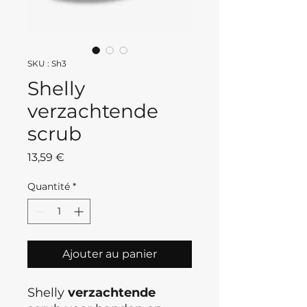
SKU : Sh3
Shelly
verzachtende
scrub
Prix
13,59 €
Quantité
*
Ajouter au panier
Shelly
verzachtende