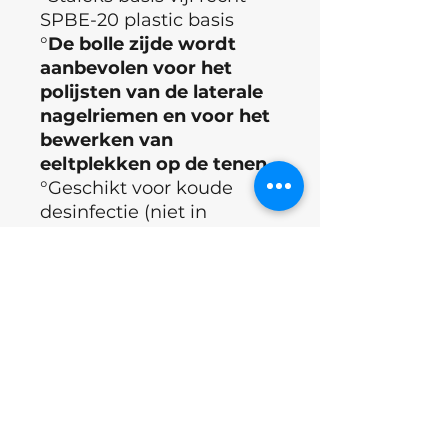
SPBE-20 plastic basis
°
De bolle zijde wordt
aanbevolen voor het
polijsten van de laterale
nagelriemen en voor het
bewerken van
eeltplekken op de tenen
°Geschikt voor koude
desinfectie (niet in
autoclaaf of hete lucht
oven)
°Grootte = 19*162mm
°Merk : Staleks
°Land : Oekraïne
Excl.BTW