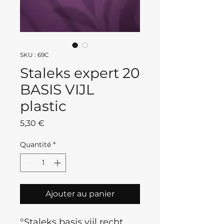
SKU : 69C
Staleks expert 20
BASIS VIJL
plastic
Prix
5,30 €
Quantité
*
Ajouter au panier
°Staleks
basis vijl recht