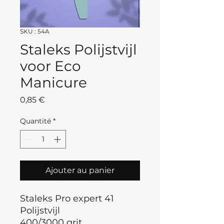
SKU : 54A
Staleks Polijstvijl
voor Eco
Manicure
Prix
0,85 €
Quantité
*
Ajouter au panier
Staleks Pro expert 41
Polijstvijl
400/3000 grit