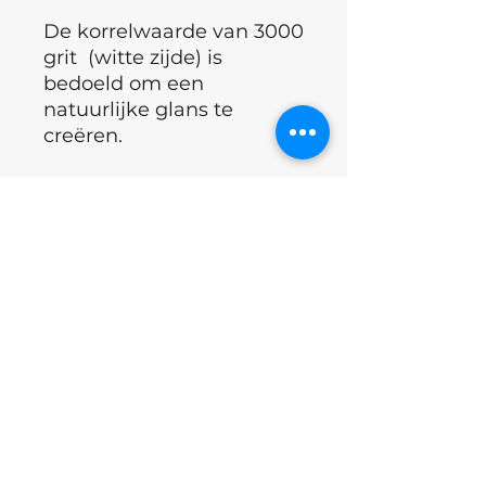
De korrelwaarde van 3000
grit (witte zijde) is
bedoeld om een
natuurlijke glans te
creëren.
°Merk : Staleks Pro
°Land : Oekraïne
°Werkwijze + Ingrediënten
zie product informatie!
Gebruiksaanwijzing
Het Japanse manicureproces
Ingrediënten
wordt achtereenvolgens
uitgevoerd, in verschillende