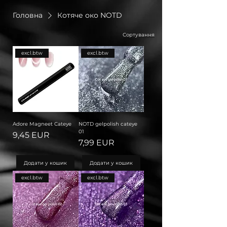
Головна
Котяче око NOTD
Сортування
excl.btw
excl.btw
Adore Magneet Cateye
NOTD gelpolish cateye
01
Ціна
9,45 EUR
Ціна
7,99 EUR
Додати у кошик
Додати у кошик
excl.btw
excl.btw