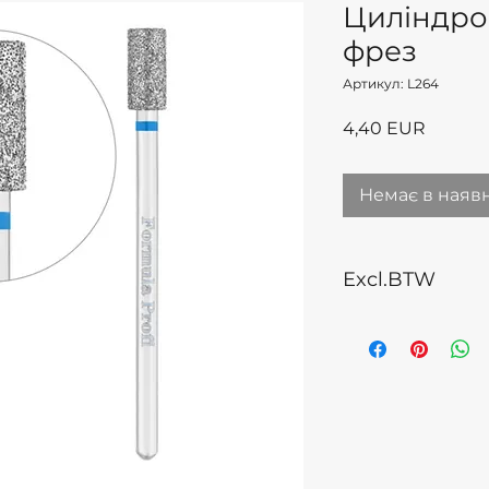
Циліндро
фрез
Артикул: L264
Ціна
4,40 EUR
Немає в наявн
Excl.BTW