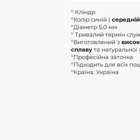
° Кліндр
°Колір синій (
середній
°Діаметр 5,0 мм
° Тривалий термін слу
°Виготовлений з
висок
сплаву
та натуральної 
°Професійна заточка
°Підходить для всіх по
°Країна: Україна