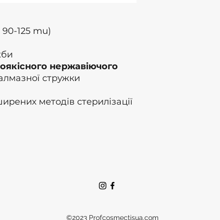
90-125 mu)
жби
оякісного нержавіючого
алмазної стружки
ширених методів стерилізації
©2023 Profcosmectisua.com