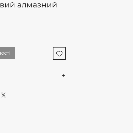
вий алмазний
ості