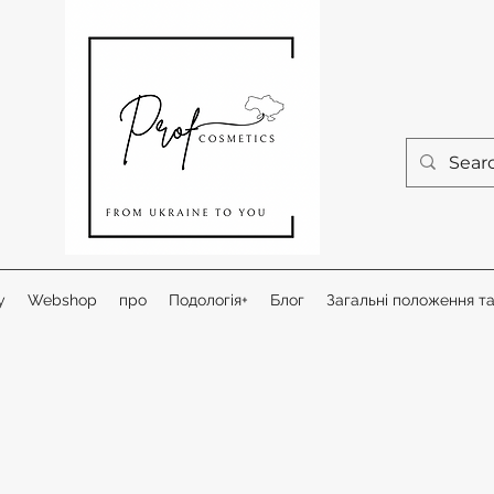
у
Webshop
про
Подологія+
Блог
Загальні положення т