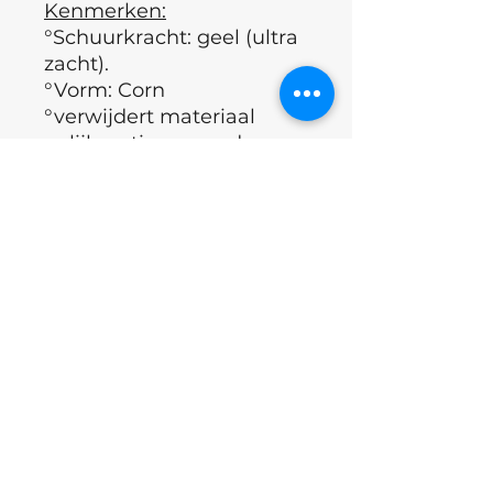
Kenmerken:
°Schuurkracht: geel (ultra
zacht).
°Vorm: Corn
°verwijdert materiaal
gelijkmatig en zonder
schokken.
°Materiaal: Hoogwaardig
keramiek, hittebestendig.
°Sterilisatie: Compatibel
met alle soorten
desinfectie- en
sterilisatieapparatuur.
°Land van herkomst:
Oekraïne
Excl.BTW