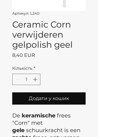
Артикул: L240
Ceramic Corn
verwijderen
gelpolish geel
Ціна
8,40 EUR
Кількість
*
Додати у кошик
De
keramische
frees
"Corn" met
gele
schuurkracht is een