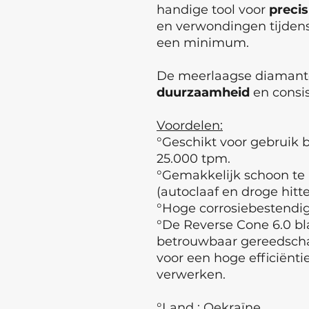
handige tool voor
preci
en verwondingen tijdens
een minimum.
De meerlaagse diamantc
duurzaamheid
en consis
Voordelen:
°Geschikt voor gebruik b
25.000 tpm.
°Gemakkelijk schoon te 
(autoclaaf en droge hitte
°Hoge corrosiebestendig
°De Reverse Cone 6.0 b
betrouwbaar gereedschap
voor een hoge efficiëntie
verwerken.
°Land : Oekraïne