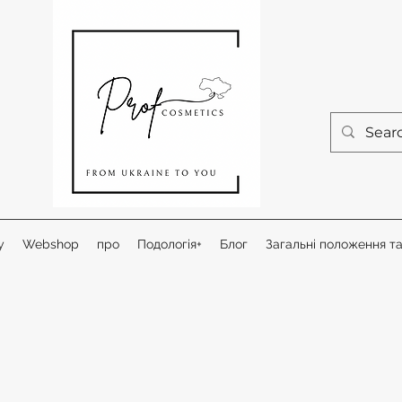
у
Webshop
про
Подологія+
Блог
Загальні положення т