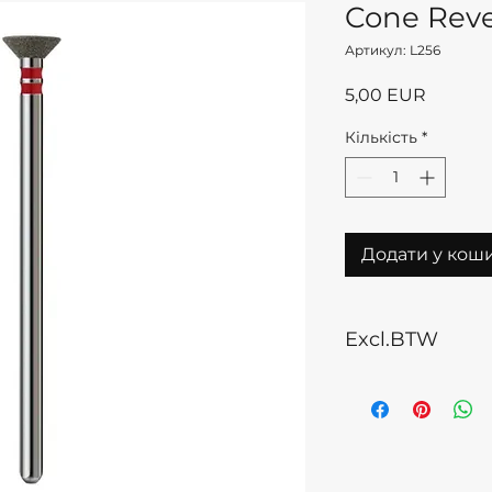
Cone Rever
Артикул: L256
Ціна
5,00 EUR
Кількість
*
Додати у кош
Excl.BTW