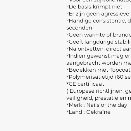
°De basis krimpt niet
°Er zijn geen agressieve
°Handige consistentie, d
seconden
°Geen warmte of branden
°Geeft langdurige stabili
°Na ontvetten, direct a
°Indien gewenst mag e
aangebracht worden maa
°Bedekken met Topcoat
°Polymerisatietijd (60 s
°
CE certificaat
( Europese richtlijnen, 
veiligheid, prestatie en 
°Merk : Nails of the day
°Land : Oekraïne