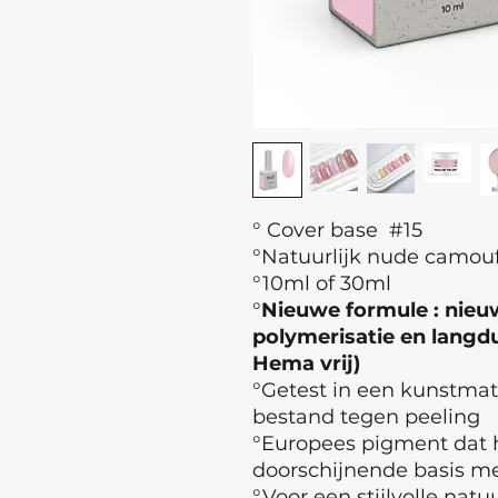
° Cover base #15
°Natuurlijk nude camouf
°10ml of 30ml
°
Nieuwe formule : nieuw
polymerisatie en langdur
Hema vrij)
°Getest in een kunstma
bestand tegen peeling
°Europees pigment dat h
doorschijnende basis met
°Voor een stijlvolle natuu