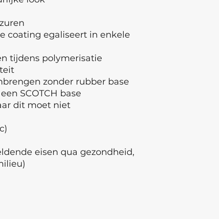
 zuren
e coating egaliseert in enkele
 tijdens polymerisatie
teit
anbrengen zonder rubber base
r een SCOTCH base
r dit moet niet
ec)
geldende eisen qua gezondheid,
milieu)