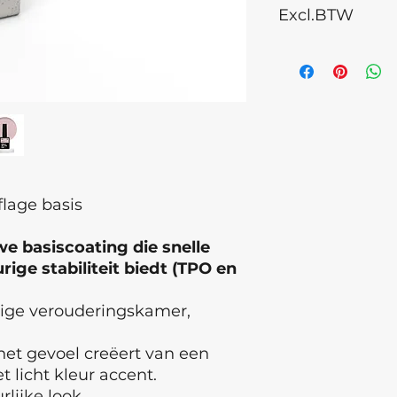
Excl.BTW
Dimeticone, Isopro
Microcrystalline W
children. Discontinu
cause an allergic re
eye contact occurs
medical attention.
of Origin: Ukraine ,
Latvia Batch numb
lage basis
e basiscoating die snelle
ige stabiliteit biedt (TPO en
tige verouderingskamer,
et gevoel creëert van een
 licht kleur accent.
rlijke look