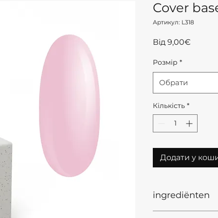
Cover base
Артикул: L318
За
Від
9,00€
розпр
Розмір
*
Обрати
Кількість
*
Додати у кош
ingrediënten
Ingredients INCI: 