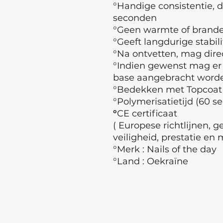
°Handige consistentie, d
seconden
°Geen warmte of branden
°Geeft langdurige stabili
°Na ontvetten, mag dir
°Indien gewenst mag er
base aangebracht wor
°Bedekken met Topcoat
°Polymerisatietijd (60 s
°
CE certificaat
( Europese richtlijnen, 
veiligheid, prestatie en 
°Merk : Nails of the day
°Land : Oekraïne