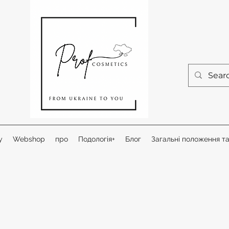
у
Webshop
про
Подологія+
Блог
Загальні положення т