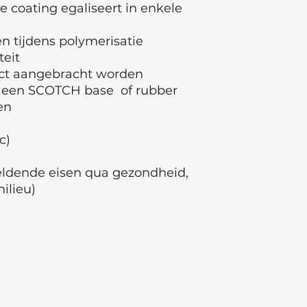
e coating egaliseert in enkele
 tijdens polymerisatie
teit
ect aangebracht worden
 een SCOTCH base of rubber
den
ec)
geldende eisen qua gezondheid,
milieu)