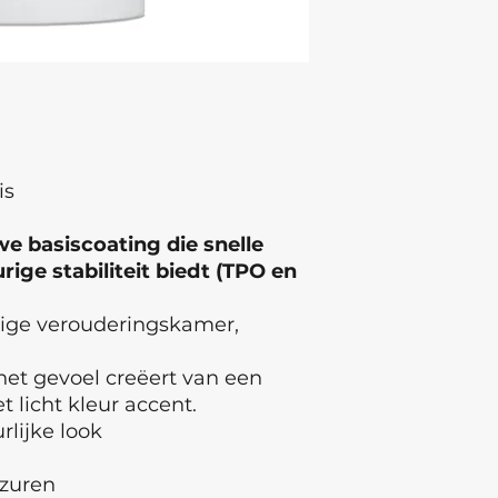
eye contact occurs
medical attention.
of Origin: Ukraine ,
Latvia Batch numb
is
e basiscoating die snelle
ige stabiliteit biedt (TPO en
tige verouderingskamer,
et gevoel creëert van een
 licht kleur accent.
rlijke look
 zuren