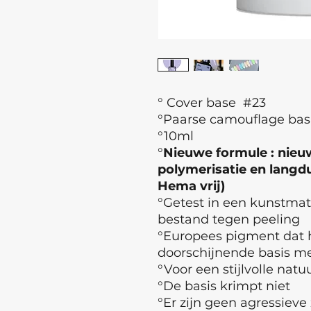
° Cover base #23
°Paarse camouflage bas
°10ml
°
Nieuwe formule : nieuw
polymerisatie en langdur
Hema vrij)
°Getest in een kunstma
bestand tegen peeling
°Europees pigment dat h
doorschijnende basis met
°Voor een stijlvolle natuu
°De basis krimpt niet
°Er zijn geen agressieve