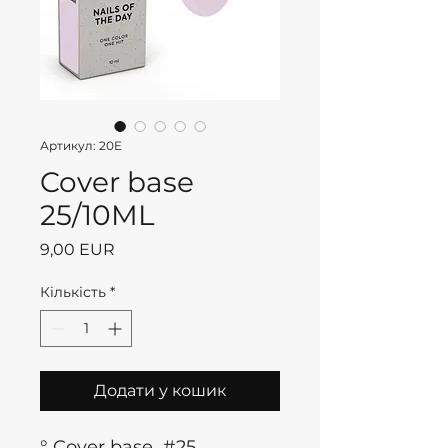
Артикул: 20E
Cover base
25/10ML
Ціна
9,00 EUR
Кількість
*
Додати у кошик
° Cover base #25