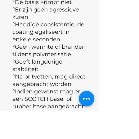
°De basis krimpt niet
°Er zijn geen agressieve
zuren
°Handige consistentie, de
coating egaliseert in
enkele seconden
°Geen warmte of branden
tijdens polymerisatie
°Geeft langdurige
stabiliteit
°Na ontvetten, mag direct
aangebracht worden
°Indien gewenst mag er
een SCOTCH base of
rubber base aangebracht
worden
°Bedekken met Topcoat
°Polymerisatietijd (60
sec)