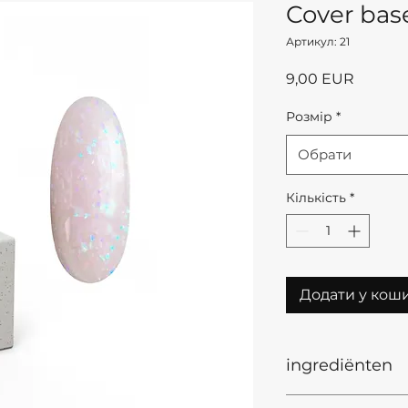
Cover bas
Артикул: 21
Ціна
9,00 EUR
Розмір
*
Обрати
Кількість
*
Додати у кош
ingrediënten
Ingredients INCI: 