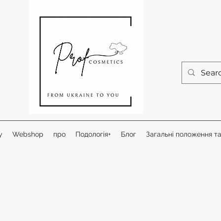
у
Webshop
про
Подологія+
Блог
Загальні положення т