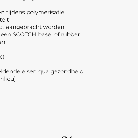
 tijdens polymerisatie
teit
ect aangebracht worden
 een SCOTCH base of rubber
den
ec)
geldende eisen qua gezondheid,
milieu)