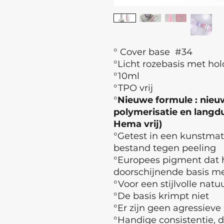
° Cover base #34
°Licht rozebasis met hol
°10ml
°TPO vrij
°
Nieuwe formule : nieuw
polymerisatie en langdur
Hema vrij)
°Getest in een kunstma
bestand tegen peeling
°Europees pigment dat h
doorschijnende basis met
°Voor een stijlvolle natuu
°De basis krimpt niet
°Er zijn geen agressieve
°Handige consistentie, d