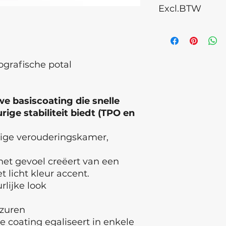
Excl.BTW
Dimeticone, Isopro
Microcrystalline W
children. Discontinu
cause an allergic re
eye contact occurs
medical attention.
ografische potal
of Origin: Ukraine ,
Latvia Batch numb
e basiscoating die snelle
ige stabiliteit biedt (TPO en
tige verouderingskamer,
et gevoel creëert van een
 licht kleur accent.
rlijke look
 zuren
e coating egaliseert in enkele