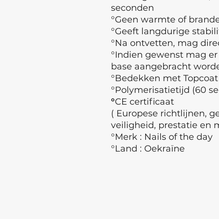
seconden
°Geen warmte of branden
°Geeft langdurige stabili
°Na ontvetten, mag dir
°Indien gewenst mag er
base aangebracht wor
°Bedekken met Topcoat
°Polymerisatietijd (60 s
°
CE certificaat
( Europese richtlijnen, 
veiligheid, prestatie en 
°Merk : Nails of the day
°Land : Oekraïne