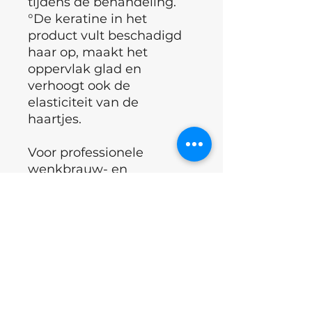
tijdens de behandeling.
°De keratine in het
product vult beschadigd
haar op, maakt het
oppervlak glad en
verhoogt ook de
elasticiteit van de
haartjes.
Voor professionele
wenkbrauw- en
wimperstylisten is de
samenstelling van het
product altijd belangrijk !
Na stap 1 worden stap 2
en 3 gebruikt .
Stap 1
: dun haar 6 tot 8