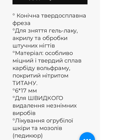
° Конічна твердосплавна
фреза
°Для зняття гель-лаку,
акрилу та обробки
штучних нігтів
°Матеріал: особливо
міцний і твердий сплав
карбіду вольфраму,
покритий нітритом
ТИТАНУ.
°6*17 мм
°Для ШВИДКОГО
видалення незнімних
виробів
°Лікування огрубілої
шкіри та мозолів
(педикюр)