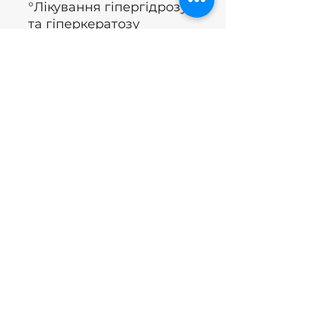
°Лікування гіпергідрозу
та гіперкератозу
(педикюр)
°Колір червоний (м'який
)
° Тривалий термін
служби
°Іржа під час
стерилізації
°Країна: Україна
°Бренд: Nails of the day
Excl.BTW