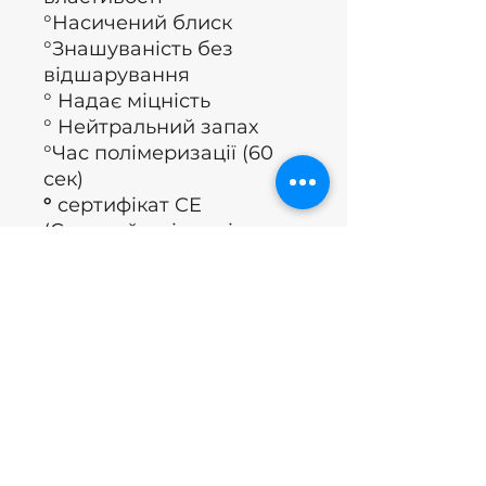
°Насичений блиск
°Знашуваність без
відшарування
° Надає міцність
° Нейтральний запах
°Час полімеризації (60
сек)
°
сертифікат CE
(Європейські вказівки,
застосовні вимоги до
охорони здоров’я,
безпеки, продуктивності
та екологічних вимог)
°Бренд: Nails of the day
°Країна: Україна
Технологія застосування