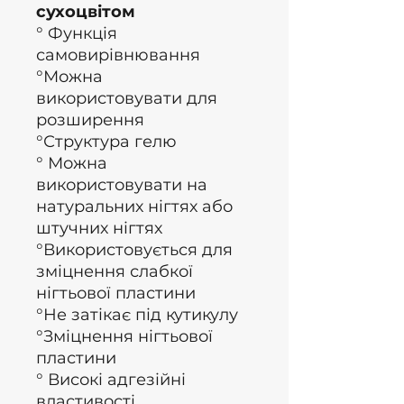
сухоцвітом
°
Функція
самовирівнювання
°Можна
використовувати для
розширення
°Структура гелю
° Можна
використовувати на
натуральних нігтях або
штучних нігтях
°Використовується для
зміцнення слабкої
нігтьової пластини
°Не затікає під кутикулу
°Зміцнення нігтьової
пластини
° Високі адгезійні
властивості