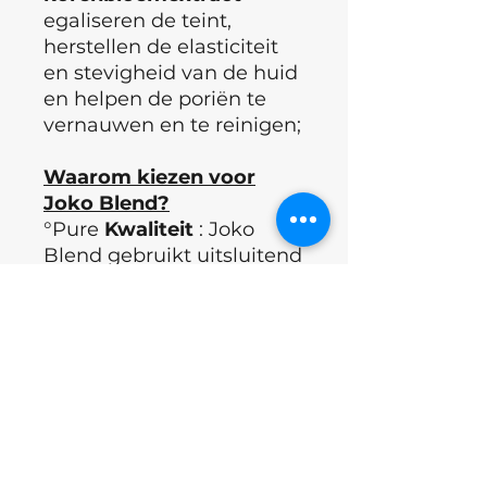
egaliseren de teint,
herstellen de elasticiteit
en stevigheid van de huid
en helpen de poriën te
vernauwen en te reinigen;
Waarom kiezen voor
Joko Blend?
°Pure
Kwaliteit
: Joko
Blend gebruikt uitsluitend
hoogwaardige, zuivere
ingrediënten,
geproduceerd in hun
eigen laboratorium en
R&D centrum.
°
Veiligheid
gegarandeerd
: De volledige productie
voldoet aan internationale