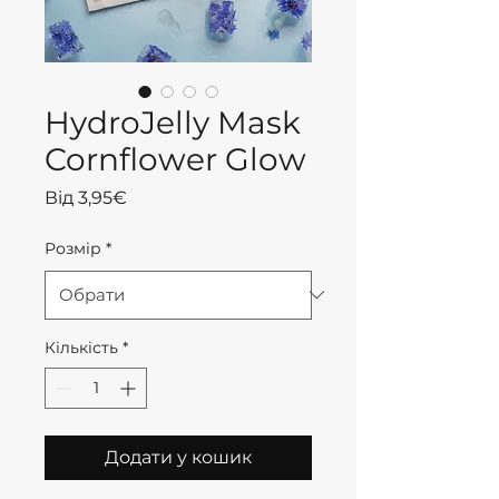
HydroJelly Mask
Cornflower Glow
За
Від
3,95€
розпродажем
Розмір
*
Кількість
*
Додати у кошик